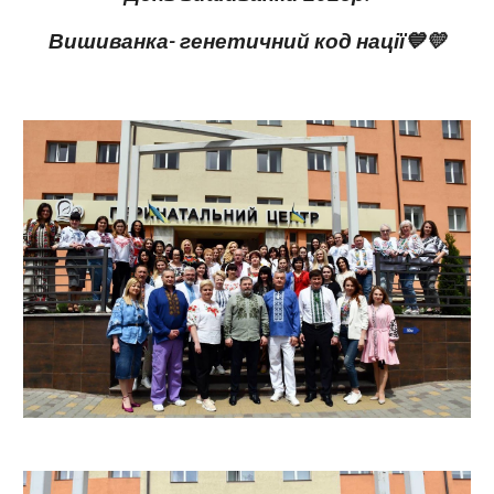
Вишиванка- генетичний код нації💙💛