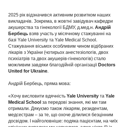
2025 рік відзначився активним розвитком наших
викладачів. Зокрема, в жовтні завідувач кафедри
акушерства та гінекології БДМУ, д.мед.н.
Андрій
Бербець
взяв участь у місячному стажуванні на
базі Yale University та Yale Medical School.
Стажування вісьмох особливим чином відібраних
лікарів з України (чотирьох анестезіологів, двох
психіатрів та двох акушерів-гінекологів) стало
можливим завдяки благодійній організації
Doctors
United for Ukraine
.
Андрій Бербець, пряма мова:
«Хочу висловити вдячність
Yale University
та
Yale
Medical School
за передові знання, які ми там
отримали. Дякуємо також лікарям, резидентам,
медсестрам – за те, що охоче ділилися безцінним
досвідом. І найголовніше: подяка пацієнтам, на чиїх