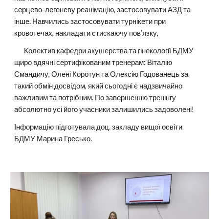
серцево-легеневу реанімацію, застосовувати АЗД та
інше. Навчились застосовувати турнікети при
кровотечах, накладати стискаючу пов’язку,
Колектив кафедри акушерства та гінекології БДМУ
щиро вдячні сертифікованим тренерам: Віталію
Смандичу, Олені Коротун та Олексію Годованець за
такий обмін досвідом, який сьогодні є надзвичайно
важливим та потрібним. По завершенню тренінгу
абсолютно усі його учасники залишились задоволені!
Інформацію підготувала доц. закладу вищої освіти
БДМУ Марина Гресько.