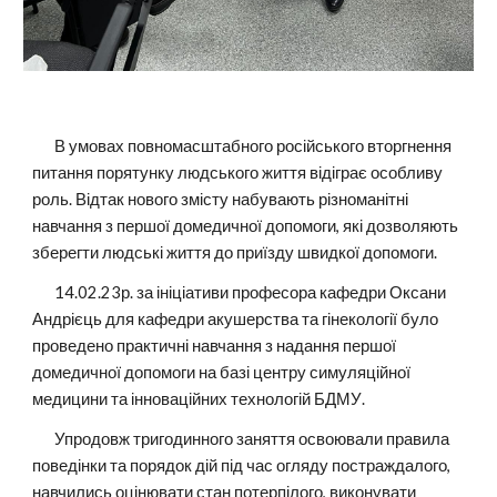
В умовах повномасштабного російського вторгнення
питання порятунку людського життя відіграє особливу
роль. Відтак нового змісту набувають різноманітні
навчання з першої домедичної допомоги, які дозволяють
зберегти людські життя до приїзду швидкої допомоги.
14.02.23р. за ініціативи професора кафедри Оксани
Андрієць для кафедри акушерства та гінекології було
проведено практичні навчання з надання першої
домедичної допомоги на базі центру симуляційної
медицини та інноваційних технологій БДМУ.
Упродовж тригодинного заняття освоювали правила
поведінки та порядок дій під час огляду постраждалого,
навчились оцінювати стан потерпілого, виконувати