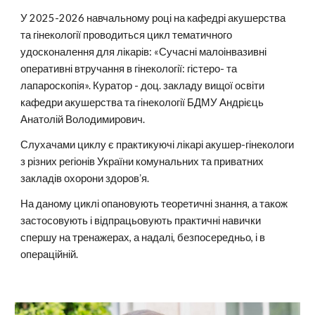
У 2025-2026 навчальному році на кафедрі акушерства
та гінекології проводиться цикл тематичного
удосконалення для лікарів: «Сучасні малоінвазивні
оперативні втручання в гінекології: гістеро- та
лапароскопія». Куратор - доц. закладу вищої освіти
кафедри акушерства та гінекології БДМУ Андрієць
Анатолій Володимирович.
Слухачами циклу є практикуючі лікарі акушер-гінекологи
з різних регіонів України комунальних та приватних
закладів охорони здоровʼя.
На даному циклі опановують теоретичні знання, а також
застосовують і відпрацьовують практичні навички
спершу на тренажерах, а надалі, безпосередньо, і в
операційній.