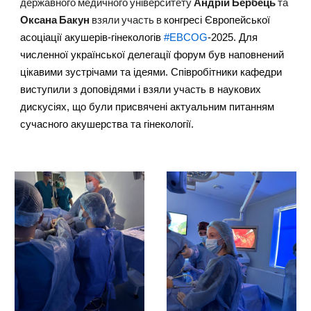
державного медичного університету
Андрій Бербець
та
Оксана Бакун
взяли участь в
конгресі Європейської
асоціації акушерів-гінекологів
#EBCOG
-2025. Для
численної української делегації форум був наповнений
цікавими зустрічами та ідеями. Співробітники кафедри
виступили з доповідями і взяли участь в наукових
дискусіях, що були присвячені актуальним питанням
сучасного акушерства та гінекології.