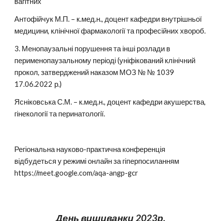
вагітних
Антофійчук М.П. – к.мед.н., доцент кафедри внутрішньої
медицини, клінічної фармакології та професійних хвороб.
3. Менопаузальні порушення та інші розлади в
перименопаузальному періоді (уніфікований клінічний
прокол, затверджений наказом МОЗ № № 1039
17.06.2022 р.)
Ясніковська С.М. – к.мед.н., доцент кафедри акушерства,
гінекології та перинатології.
Регіональна науково-практична конференція
відбудеться у режимі онлайн за гіперпосиланням
https://meet.google.com/aqa-angp-gcr
День вишиванки 2023р.