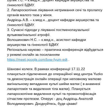
Булик Т.С. – к.мед.н., доцент кафедри акушерства та
гінекології БДМУ.
2. Лапароскопічне лікування нетримання сечі та пролапсу
органів малого таза у жінок.
Андрієць А.В. – к.мед.н., доцент кафедри акушерства та
гінекології БДМУ.
3. Сучасні підходи у лікуванні постменопаузальної
вульвовагінальної атрофії.
Волошинович Н.С. – к.мед.н., асистент кафедри
акушерства та гінекології БДМУ.
Регіональна науково – практична конференція відбудеться
у режимі онлайн за посиланням
https://meet.google.com/bxw-fyum-edt
.
Шановні колеги. В рамках конференції 17.11.22
планується підключення до операційної мед центра Yuzko
та демонстрація онлайн операції при неповному матково
вагінальному випаданню культі шийки матки ( в анамнезі
лапаротомія та видалення тіла матки). Планується
лапароскопічне видалення культі та промонтофіксація
сітчастим протезом. Оперує - доц Андрієць Анатолій
Володимирович. Доєднуйтесь, буде цікаво!