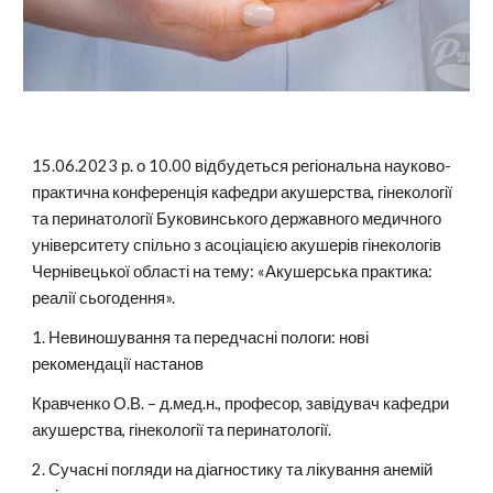
15.06.2023 р. о 10.00 відбудеться регіональна науково-
практична конференція кафедри акушерства, гінекології
та перинатології Буковинського державного медичного
університету спільно з асоціацією акушерів гінекологів
Чернівецької області на тему: «Акушерська практика:
реалії сьогодення».
1. Невиношування та передчасні пологи: нові
рекомендації настанов
Кравченко О.В. – д.мед.н., професор, завідувач кафедри
акушерства, гінекології та перинатології.
2. Сучасні погляди на діагностику та лікування анемій