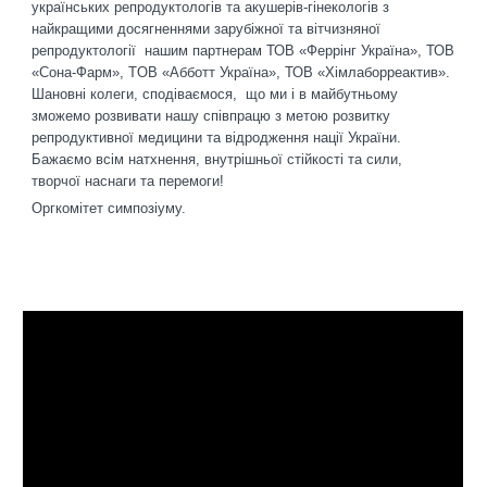
українських репродуктологів та акушерів-гінекологів з
найкращими досягненнями зарубіжної та вітчизняної
репродуктології нашим партнерам ТОВ «Феррінг Україна», ТОВ
«Сона-Фарм», TOB «Абботт Україна», ТОВ «Хімлаборреактив».
Шановні колеги, сподіваємося, що ми і в майбутньому
зможемо розвивати нашу співпрацю з метою розвитку
репродуктивної медицини та відродження нації України.
Бажаємо всім натхнення, внутрішньої стійкості та сили,
творчої наснаги та перемоги!
Оргкомітет симпозіуму.