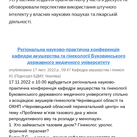
обговорювали перспективи використання штучного
інтелекту у власних наукових пошуках та лікарській
діяльності.
Регіональна​ науково-практична конференція
кафедри акушерства та гінекології Буковинського
державного медичного університету
опубліковано 17 лист. 2022 р., 09:47 Кафедра акушерства і гінекол
#1 ‎(Підрозділ БДМУ, Чернівці)‎
17.11.2022 ​о​ 10.00​ відбудеться ​регіональна​ науково-
практична конференція кафедри акушерства та гінекології
Буковинського державного медичного університету спільно
з асоціацією акушерів-гінекологів Чернівецької області та
ОКНП «Чернівецький обласний перинатальний центр» на
тему «Проблеми м’язів тазового дна у жінок
репродуктивного віку та розлади у менопаузі».
1. Хто займається тазовим дном? Гінеколог, уролог,
фізичний терапевт?