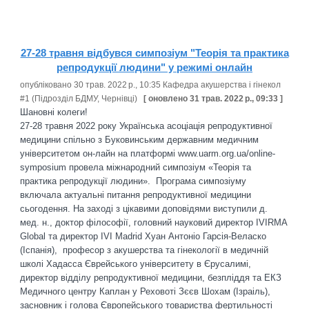
27-28 травня відбувся симпозіум "Теорія та практика
репродукції людини" у режимі онлайн
опубліковано 30 трав. 2022 р., 10:35 Кафедра акушерства і гінекол
#1 ‎(Підрозділ БДМУ, Чернівці)‎
[ оновлено 31 трав. 2022 р., 09:33 ]
Шановні колеги!
27-28 травня 2022 року Українська асоціація репродуктивної
медицини спільно з Буковинським державним медичним
університетом он-лайн на платформі www.uarm.org.ua/online-
symposium провела міжнародний симпозіум «Теорія та
практика репродукції людини». Програма симпозіуму
включала актуальні питання репродуктивної медицини
сьогодення. На заході з цікавими доповідями виступили д.
мед. н., доктор філософії, головний науковий директор IVIRMA
Global та директор IVI Madrid Хуан Антоніо Гарсія-Веласко
(Іспанія), професор з акушерства та гінекології в медичній
школі Хадасса Єврейського університету в Єрусалимі,
директор відділу репродуктивної медицини, безпліддя та ЕКЗ
Медичного центру Каплан у Реховоті Зєєв Шохам (Ізраіль),
засновник і голова Європейського товариства фертильності