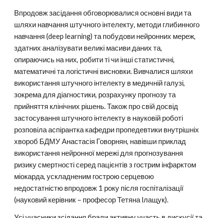
Впродовж засідання обговорювалися основні види та
шляхи навчання штучного інтелекту, методи глибинного
навчання (deep learning) та побудови нейронних мереж,
здатних аналізувати великі масиви даних та,
опираючись на них, робити ті чи інші статистичні,
математичні та логістичні висновки. Вивчалися шляхи
використання штучного інтелекту в медичній галузі,
зокрема для діагностики, розрахунку прогнозу та
прийняття клінічних рішень. Також про свій досвід
застосування штучного інтелекту в науковій роботі
розповіла аспірантка кафедри пропедевтики внутрішніх
хвороб БДМУ Анастасія Говорнян, навівши приклад
використання нейронної мережі для прогнозування
ризику смертності серед пацієнтів з гострим інфарктом
міокарда, ускладненим гострою серцевою
недостатністю впродовж 1 року після госпіталізації
(науковий керівник – професор Тетяна Ілащук).
Усі учасники зсідання брали активну участь в дискусії та