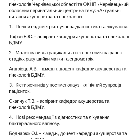
гінекологів Чернівецької області та ОКНП «Чернівецький
обласний перинатальний центр» на тему: «Актуальні
питання акушерства та гінекології».
1. Поліпи ендометрія: сучасна діагностика та лікування.
Тофан Б.Ю. – аспірант кафедри акушерства та гінекології
БДМУ.
2. Малоінвазивна радикальна гістеректомія на ранніх
стадіях раку шийки матки та ендометрія.
Андрієць А.В. – к.мед.н., доцент кафедри акушерства та
гінекології БДМУ.
3. Кісти яєчників у постменопаузі: клінічний супровід
пацієнток.
Скапчук Т.В. – аспірант кафедри акушерства та
гінекології БДМУ.
4. Нові рекомендації з діагностики та лікування
бактеріального вагінозу.
Боднарюк О.І. – к.мед.н., доцент кафедри акушерства та