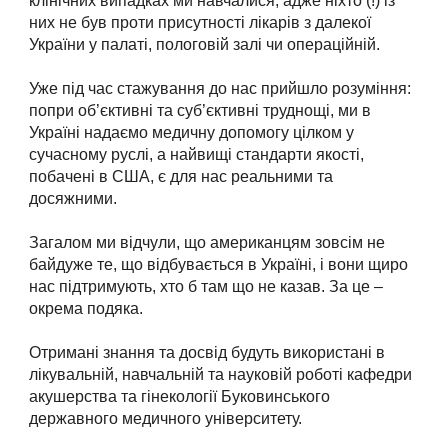
клінічних випадках ми навчалися, адже ніхто (!) із
них не був проти присутності лікарів з далекої
України у палаті, пологовій залі чи операційній.
Уже під час стажування до нас прийшло розуміння:
попри об’єктивні та суб’єктивні труднощі, ми в
Україні надаємо медичну допомогу цілком у
сучасному руслі, а найвищі стандарти якості,
побачені в США, є для нас реальними та
досяжними.
Загалом ми відчули, що американцям зовсім не
байдуже те, що відбувається в Україні, і вони щиро
нас підтримують, хто б там що не казав. За це –
окрема подяка.
Отримані знання та досвід будуть використані в
лікувальній, навчальній та науковій роботі кафедри
акушерства та гінекології Буковинського
державного медичного університету.