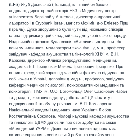
(EFS) Якуб Деєвський (Польща), клінічний ембріолог і
андролог, директор лабораторії ЕКЗ в Медичному центрі
університету Барзілай у Ашкелоні, директор андрологічної
лабораторії в Cryobank Israel, магістр біохімії, д-р Еліезер Гірш
(Ізраіль). Дуже зворушливо було чути від іноземних спікерів
слова підтримки у цей складний час для українського народу.
Надзвичайно цікавою була секція «Виклики сьогодення. Як
вони змінили нас», модератором якою був д.м.н., професор,
завідувач кафедри акушерства та гінекології ХНУ ім. В.Н.
Каразіна, директор «Клініка репродуктивної медицини ім.
академіка В.І. Грищенка» Микола Григорович Грищенко. Про
вплив стресу, який зараз під час війни фактично відчуває на
собі кожен в Україні, доповіли д.мед.н., професор, завідувач
кафедри медичної психології, психосоматичної медицини та
психотерапії НМУ ім. О.О. Богомольця Олег Сазонович Чабан
та д.мед.н., керівник відділу діабетології ДУ «Інститут
ендокринології та обміну речовин ім. В.П. Комісаренка
Національної академії медичних наук України» Любов
Костянтинівна Соколова. Молоді науковці кафедри акушерства
та гінекології БДМУ доповіли про свої здобутки на секції
«Молодіжний УАРМ». Дозвольте висловити вдячність за
активне сприяння в освітянській роботі та ознайомленні