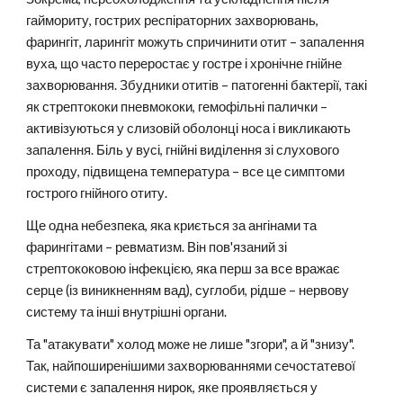
гаймориту, гострих респіраторних захворювань,
фарингіт, ларингіт можуть спричинити отит – запалення
вуха, що часто переростає у гостре і хронічне гнійне
захворювання. Збудники отитів – патогенні бактерії, такі
як стрептококи пневмококи, гемофільні палички –
активізуються у слизовій оболонці носа і викликають
запалення. Біль у вусі, гнійні виділення зі слухового
проходу, підвищена температура – все це симптоми
гострого гнійного отиту.
Ще одна небезпека, яка криється за ангінами та
фарингітами – ревматизм. Він пов'язаний зі
стрептококовою інфекцією, яка перш за все вражає
серце (із виникненням вад), суглоби, рідше – нервову
систему та інші внутрішні органи.
Та "атакувати" холод може не лише "згори", а й "знизу".
Так, найпоширенішими захворюваннями сечостатевої
системи є запалення нирок, яке проявляється у