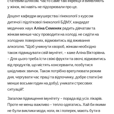
статевим шляхом. Часто саме такі інфекції й виявляють
у жінок, які навіть не підозрювали про це.
Доцент кафедри акушерства і гінекології з курсом
дитячої і підліткової гінекології БДМУ, кандидат
медичних наук
Аліна Семеняк
радить дівчатам та
жінкам менше часу проводити на холоді, не сидіти на
холодних поверхнях, відмовитись від вживання
алкоголю. "Щоб уникнути хвороб, жінкам необхідно
також підвищувати свій імунітет, – каже Аліна Вікторівна.
– Для цього треба їсти свіжі фрукти та овочі, відмовитись
від продуктів, що містять консерванти, позбутися
шкідливих звичок. Також потрібно врегулювати режим
дня, чергувати час праці та відпочинку, добре спати (не
менше восьми годин на добу), уникати стресових
ситуацій".
Загалом підвищення імунітету – порада від усіх лікарів.
Проте не менш важливо – тепло одягатись. Хай би якими
не були виклики моди, ноги, як і поперек, мають бути в