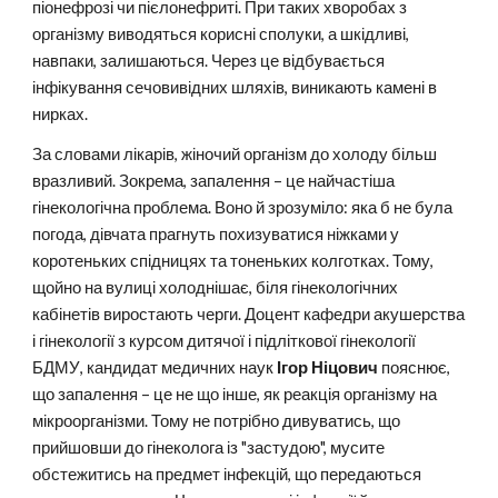
піонефрозі чи пієлонефриті. При таких хворобах з
організму виводяться корисні сполуки, а шкідливі,
навпаки, залишаються. Через це відбувається
інфікування сечовивідних шляхів, виникають камені в
нирках.
За словами лікарів, жіночий організм до холоду більш
вразливий. Зокрема, запалення – це найчастіша
гінекологічна проблема. Воно й зрозуміло: яка б не була
погода, дівчата прагнуть похизуватися ніжками у
коротеньких спідницях та тоненьких колготках. Тому,
щойно на вулиці холоднішає, біля гінекологічних
кабінетів виростають черги. Доцент кафедри акушерства
і гінекології з курсом дитячої і підліткової гінекології
БДМУ, кандидат медичних наук
Ігор Ніцович
пояснює,
що запалення – це не що інше, як реакція організму на
мікроорганізми. Тому не потрібно дивуватись, що
прийшовши до гінеколога із "застудою", мусите
обстежитись на предмет інфекцій, що передаються