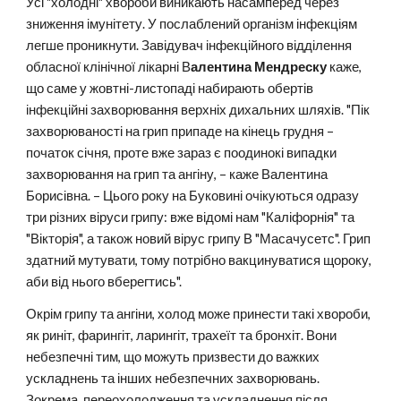
Усі "холодні" хвороби виникають насамперед через
зниження імунітету. У послаблений організм інфекціям
легше проникнути. Завідувач інфекційного відділення
обласної клінічної лікарні В
алентина Мендреску
каже,
що саме у жовтні-листопаді набирають обертів
інфекційні захворювання верхніх дихальних шляхів. "Пік
захворюваності на грип припаде на кінець грудня –
початок січня, проте вже зараз є поодинокі випадки
захворювання на грип та ангіну, – каже Валентина
Борисівна. – Цього року на Буковині очікуються одразу
три різних віруси грипу: вже відомі нам "Каліфорнія" та
"Вікторія", а також новий вірус грипу В "Масачусетс". Грип
здатний мутувати, тому потрібно вакцинуватися щороку,
аби від нього вберегтись".
Окрім грипу та ангіни, холод може принести такі хвороби,
як риніт, фарингіт, ларингіт, трахеїт та бронхіт. Вони
небезпечні тим, що можуть призвести до важких
ускладнень та інших небезпечних захворювань.
Зокрема, переохолодження та ускладнення після