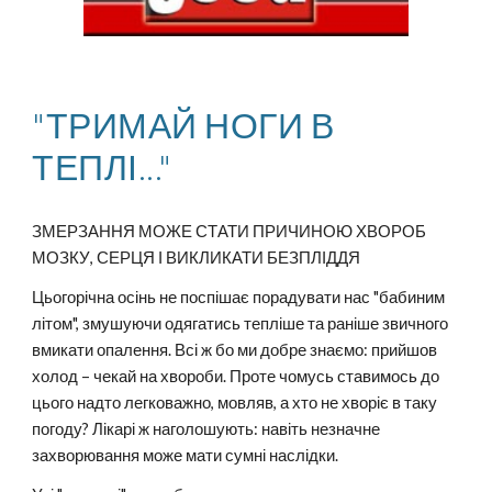
"ТРИМАЙ НОГИ В
ТЕПЛІ..."
ЗМЕРЗАННЯ МОЖЕ СТАТИ ПРИЧИНОЮ ХВОРОБ
МОЗКУ, СЕРЦЯ І ВИКЛИКАТИ БЕЗПЛІДДЯ
Цьогорічна осінь не поспішає порадувати нас "бабиним
літом", змушуючи одягатись тепліше та раніше звичного
вмикати опалення. Всі ж бо ми добре знаємо: прийшов
холод – чекай на хвороби. Проте чомусь ставимось до
цього надто легковажно, мовляв, а хто не хворіє в таку
погоду? Лікарі ж наголошують: навіть незначне
захворювання може мати сумні наслідки.