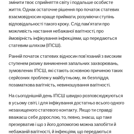
змінити твоє сприйняття світу і подальше особисте
життя. Однак остаточне рішення про початок статевих
взаємовідносин краще приймати, розуміючи ступінь
відповідальності такого кроку. Слід пам’ятати про
можливість настання небажаної вагітності, про
ймовірність інфікування інфекціями, що передаються
статевим шляхом (ІПСШ).
Ранній початок статевих відносин пов’язаний з високим
ступенем ризику виникнення запальних захворювань,
зумовлених ІПСШ, які стають основною причиною таких
серйозних проблем у майбутньому, як безпліддя,
позаматкова вагітність, невиношування вагітності.
На сьогоднішній день ІПСШ швидко розповсюджуються
в усьому світі, і для інфікування достатньо всього одного
незахищеного статевого контакту. Якщо ти справді
вважаєш себе дорослою, то, певно, знаєш, що таке
презерватив і що з його допомогою можна запобігти й
небажаній вагітності, й інфекціям, що передаються