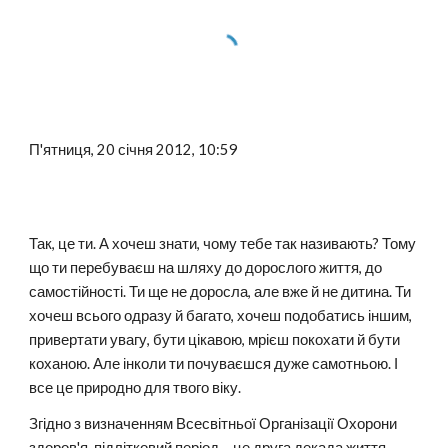
П'ятниця, 20 січня 2012, 10:59
Так, це ти. А хочеш знати, чому тебе так називають? Тому
що ти перебуваєш на шляху до дорослого життя, до
самостійності. Ти ще не доросла, але вже й не дитина. Ти
хочеш всього одразу й багато, хочеш подобатись іншим,
привертати увагу, бути цікавою, мрієш покохати й бути
коханою. Але інколи ти почуваєшся дуже самотньою. І
все це природно для твого віку.
Згідно з визначенням Всесвітньої Організації Охорони
здоров'я, підлітковий період – це друга декада життя,