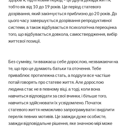
тобто вік від 10 до 19 років. Це період статевого
дозрівання, який закінчується приблизно до 20 років. До
цього часу завершується дозрівання репродуктивної
системи, а також відбувається психологічна переоцінка
того, що відбувається довкола, самоствердження, вибір
життєвої позиції.
Без сумніву, ти вважаєш себе дорослою, незважаючи на
те, що про це думають батьки та оточення. Тебе
приваблює протилежна стать, а подруги все частіше
потай говорять про статеве життя. Але дорослою
людина стає не в певному віці, а тоді, коли вона
навчиться відповідати за свої вчинки, і більше того,
навчиться здійснювати їх усвідомлено. Початок
статевого життя неможливо запрограмувати і виділити
перелік певних мотивів. Це завжди дуже особисте,
завжди відповідальне рішення, яке значною мірі може