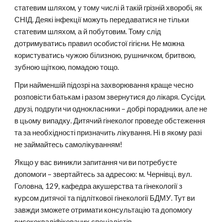
статевим шляхом, у тому числі й такій грізній хворобі, як
СНІД. Деякі інфекції можуть передаватися не тільки
статевим шляхом, а й побутовим. Тому слід
дотримуватись правил особистої гігієни. Не можна
користуватись чужою білизною, рушничком, бритвою,
зубною щіткою, помадою тощо.
При найменшій підозрі на захворювання краще чесно
розповісти батькам і разом звернутися до лікаря. Сусіди,
друзі, подруги чи однокласники – добрі порадники, але не
в цьому випадку. Дитячий гінеколог проведе обстеження
та за необхідності призначить лікування. Ні в якому разі
не займайтесь самолікуванням!
Якщо у вас виникли запитання чи ви потребуєте
допомоги – звертайтесь за адресою: м. Чернівці, вул.
Головна, 129, кафедра акушерства та гінекології з
курсом дитячої та підліткової гінекології БДМУ. Тут ви
завжди зможете отримати консультацію та допомогу
висококваліфікованих спеціалістів.