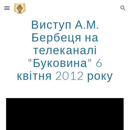
Skip to main content
Skip to navigation
Виступ А.М.
Бербеця на
телеканалі
"Буковина" 6
квітня 2012 року