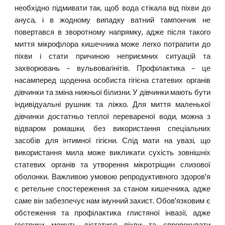
необхідно підмивати так, щоб вода стікала від піхви до
ануса, і в жодному випадку ватний тампончик не
повертався в зворотному напрямку, адже після такого
миття мікрофлора кишечника може легко потрапити до
піхви і стати причиною неприємних ситуацій та
захворювань – вульвовагінітів. Профілактика – це
насамперед щоденна особиста гігієна статевих органів
дівчинки та зміна нижньої білизни. У дівчинки мають бути
індивідуальні рушник та ліжко. Для миття маленької
дівчинки достатньо теплої перевареної води, можна з
відваром ромашки, без використання спеціальних
засобів для інтимної гігієни. Слід мати на увазі, що
використання мила може викликати сухість зовнішніх
статевих органів та утворення мікротріщин слизової
оболонки. Важливою умовою репродуктивного здоров'я
є ретельне спостереження за станом кишечника, адже
саме він забезпечує нам імунний захист. Обов'язковим є
обстеження та профілактика глистяної інвазії, адже
гострики можуть дістатися піхви та спровокувати