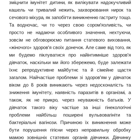
зміцнити імунітет дитини, як вилікувати надокучливий
кашель чи тривалий нежить, захворювання нирок та
сечового міхура, як запобігти виникненню гастриту тощо.
Та водночас, чи то через свою сором'язливість, чи
просто не надаючи особливого значення, нехтуючи,
зовсім не обговорюємо питання статевого виховання,
«жіночого» здоров'я своїх донечок. Але саме від того, як
ми будемо піклуватися про найінтимніше здоров'я
дівчаток, наскільки ми його збережемо, буде залежати
їхнє репродуктивне майбутнє та й сімейне щастя
загалом. Найчастіше проблеми зі здоров'ям у дівчаток
віком до 8 років виникають через недосконалість та
зниження імунітету, наявність паразитів в організмі, а
також, як не прикро, через неуважність батьків. У
дівчаток такого віку частіше за інші гінекологічні
проблеми найбільш поширені вульвовагініти та
бактеріальні вагінози. Причиною їх виникнення може
бути порушення гігієни через неправильну обробку
мамою зовнішніх статевих органів дівчинки. Дівчинку