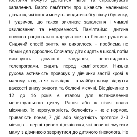
запалення. Варто пам'ятати про цікавість маленьких
дівчаток, які інколи можуть вводити собі у піхву і бусинку,
і ґудзичок, що також викликає запалення і чималі
хвилювання та неприємності. Пам'ятаймо: дитина
повинна раціонально харчуватися та більше рухатися.
Сидячий спосіб життя, як виявилося, – проблема не
тільки для дорослих. Спочатку діти сидять в школі, потім
виконують домашні завдання, переглядають
телепрограми, сидять перед комп'ютером. Низька
рухова активність провокує у дівчинки застій крові в
малому тазу, а як наслідок – в майбутньому відчуття
важкості внизу живота та болючі місячні. Вік дівчинки з
12 до 16 років є етапом для встановлення
менструального циклу. Рання або ж пізня поява
місячних, їх нерегулярність, болючість – не є нормою,
тривалість понад 7 діб або відсутність протягом 2-3
місяців – перші тривожні дзвіночки, які повинні змусити
маму з дівчинкою звернутися до дитячого гінеколога. Не