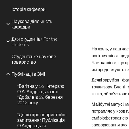
Історія кафедри
Наукова діяльність
кафедри
Для студентів/ For the
students
На жаль, у наш час
вагітних жінок щод
Студентське наукове
товариство
Частка жінок, що п
які продовжують вж
Публікації в ЗМІ
Деякі зарубіжні фа
"Вагітна у 16". Інтерв'ю
точки зору. Вчені-г
О.А. Андрієць газеті
жінка, обов’язково
"Доба" від 28 березня
2013 року
Майбутні матусі, м
потрапляє у кров 
"Дещо про непристойні
ембріофетопатією (
запитання". Публікація
захворювання вух, 
О.Андрієць та