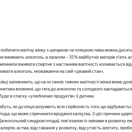
 побачити вагітну жінку з цигаркою чи пляшкою пива можна досить 
ня вживають алкоголь, а загалом – 35% майбутніх матерів п’ють а
рипинили вживати спиртне з настанням вагітності, коливається ві
ивати алкоголь, незважаючи на свій «цікавий стан».
хівці запевняють, що на останніх тижнях вагітності жінка може дозв
енетики впевнені, що тяга до алкоголю та солодкого закладаються на
 буде в списку «улюблених продуктів» її дитини.
абуть, не до кінця розуміють всю серйозність того, що відбуваєт
плода, що може спричинити вроджені каліцтва. З цієї причини що
алкогольний синдром плода), пов’язаною із змінами в розвитку ем
алергія, астма, відставання у розвитку, відсутність апетиту, пробл