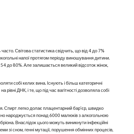
часто. Світова статистика свідчить, що від 4 до 7%
лкогольні напої протягом періоду виношування дитини.
д 54 до 80%. Але залишається великий відсоток жінок,
оляти собі келих вина. Існують і більш категоричні
 рівні ДНК, і те, що під час вагітності дозволяла собі
ься. Спирт легко долає плацентарний бар’єр, швидко
річно народжується понад 6000 малюків з алкогольною
бріона. Внаслідок цього можуть виникнути інфекційні
еми зі сном, генні мутації, порушення обмінних процесів,