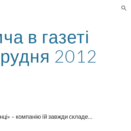
ion
ча в газеті
грудня 2012
инці» – компанію їй завжди складе…