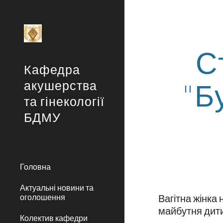
Sk
С
Кафедра
"Б
акушерства
та гінекології
БДМУ
Головна
Актуальні новини та
оголошення
Вагітна жінка
майбутня дит
Колектив кафедри