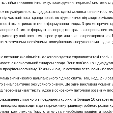
ть, стійке зниження інтелекту, пошкодження нервової системи, стр
нок не усвідомлюють, що достатньо однієї склянки вина чи горілк
, під час вагітності краще повністю відмовитися від спиртовмісни
тності, коли триває активне формування плода. З цих же причин к
ом перших 4 тижнів формується серце, центральна нервова система,
 триместру вагітності темпи росту дитини значно прискорюються. 
итя з фізичними, психічними і поведінковими порушеннями, підв
е питання: яка кількість алкоголю здатна спричинити такі трагічні
вивається алкогольний синдром плода. Вони пов’язані з індивіду
 профілем організму. Таким чином, неможливо встановити безпечні
ама випити келих шампанського під час свята? Так, іноді, 2 -3 раз
о вина практично без усякого ризику. Ще один важливий момент: як
ід переривати вагітність, адже в основному патологія розвитку п
 вживання спиртного в поєднанні з курінням (більше 10 сигарет 
х випадках призводить до затримки внутрішньоутробного розвитку
альна і комплексна. Тому істотну увагу необхідно приділяти проф