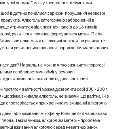
уктурні аномалії мозку і неврологічні симптоми.
и, щоб в дитини почалися серйозні порушення нервової
х продуктів. Алкоголь категорично заборонений в
раще утриматися від спиртних напоїв до 16 тижнів
 очі, руки і ноги, починає формуватися мозок. Після
Вживаючи алкоголь у ці важливі періоди, ви ризикуєте
ищується ризик невиношування, народження маловагових
 наслідки? На жаль, не можна чітко визначити порогові
альними особливостями обміну речовин,
 дози вживання алкоголю під час вагітності.
и протягом вагітності можна дозволити собі 100 - 200 г
що жінка вживала алкоголь, не знаючи, що вагітна, їй в
лода спостерігається при хронічному вживанні алкоголю.
на день) або вживанням кофеїну (більше 6-8 чашок кави
 плода. Таким чином, алкоголізм матері – проблема
ілактиці вживання алкоголю серед невагітних жінок