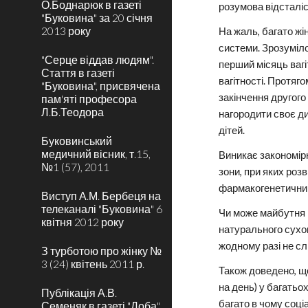
О.Боднарюк в газеті
розумова відсталіс
"Буковина" за 20 січня
2013 року
На жаль, багато жі
системи. Зрозуміло
"Серце віддав людям".
перший місяць вагі
Стаття в газеті
вагітності. Протяг
"Буковина", присвячена
закінчення другого
пам'яті професора
Л.Б.Теодора
нагородити своє д
дітей.
Буковинський
медичний вісник, т.15,
Виникає закономірн
№1 (57), 2011
зони, при яких роз
фармакогенетичним
Виступ А.М. Бербеця на
телеканалі "Буковина" 6
Чи може майбутня м
квітня 2012 року
натурального сухог
жодному разі не сл
З турботою про жінку №
3 (24) квітень 2011 р.
Також доведено, що
на день) у багатьо
Публікація А.В.
багато в чому соці
Семеняк в газеті "Доба"