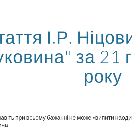
ip to main content
Skip to navigat
таття І.Р. Ніцови
уковина" за 21 
року
 навіть при всьому бажанні не може «випити наод
ина