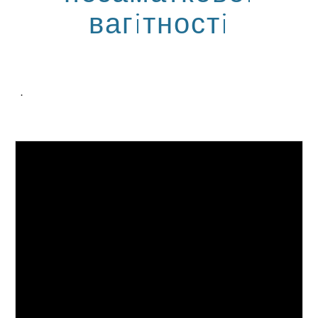
вагiтностi
.