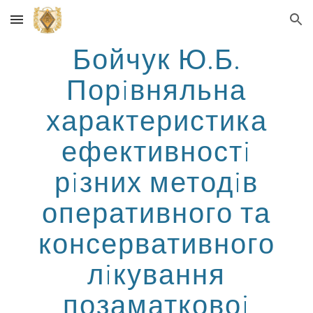
Skip to main content
Skip to navigation
Бойчук Ю.Б.
Порiвняльна
характеристика
ефективностi
рiзних методiв
оперативного та
консервативного
лiкування
позаматковоi