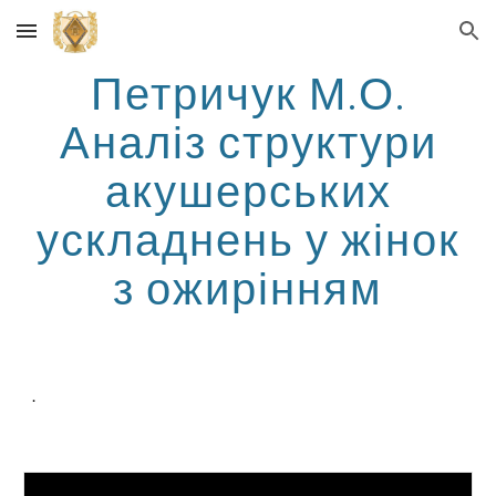
Skip to main content
Skip to navigation
Петричук М.О.
Аналіз структури
акушерських
ускладнень у жінок
з ожирінням
.