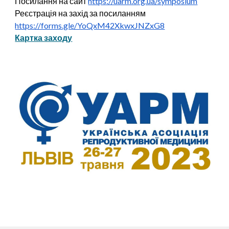
Посилання на сайт
https://uarm.org.ua/symposium
Реєстрація на захід за посиланням
https://forms.gle/YoQxM42XkwxJNZxG8
Картка заходу