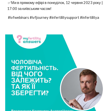
✅Ми в прямому ефірі в понеділок, 12 червня 2023 року |
17:00 за київським часом!
#ivfwebinars #ivfjourney #infertilitysupport #infertilitya