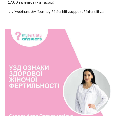
17:00 за київським часом!
#ivfwebinars #ivfjourney #infertilitysupport #infertilitya