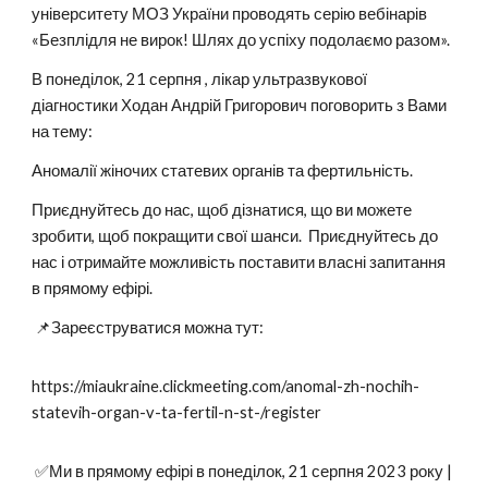
університету МОЗ України проводять серію вебінарів
«Безплідля не вирок! Шлях до успіху подолаємо разом».
В понеділок, 21 серпня , лікар ультразвукової
діагностики Ходан Андрій Григорович поговорить з Вами
на тему:
Аномалії жіночих статевих органів та фертильність.
Приєднуйтесь до нас, щоб дізнатися, що ви можете
зробити, щоб покращити свої шанси. Приєднуйтесь до
нас і отримайте можливість поставити власні запитання
в прямому ефірі.
📌Зареєструватися можна тут:
https://miaukraine.clickmeeting.com/anomal-zh-nochih-
statevih-organ-v-ta-fertil-n-st-/register
✅Ми в прямому ефірі в понеділок, 21 серпня 2023 року |