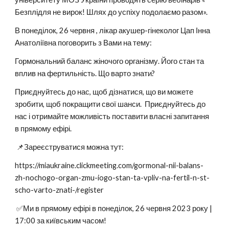
Безплідля не вирок! Шлях до успіху подолаємо разом».
В понеділок, 26 червня , лікар акушер-гінеколог Цап Інна
Анатоліївна поговорить з Вами на тему:
Гормональний баланс жіночого організму. Його стан та
вплив на фертильність. Що варто знати?
Приєднуйтесь до нас, щоб дізнатися, що ви можете
зробити, щоб покращити свої шанси. Приєднуйтесь до
нас і отримайте можливість поставити власні запитання
в прямому ефірі.
📌Зареєструватися можна тут:
https://miaukraine.clickmeeting.com/gormonal-nii-balans-
zh-nochogo-organ-zmu-iogo-stan-ta-vpliv-na-fertil-n-st-
scho-varto-znati-/register
✅Ми в прямому ефірі в понеділок, 26 червня 2023 року |
17:00 за київським часом!