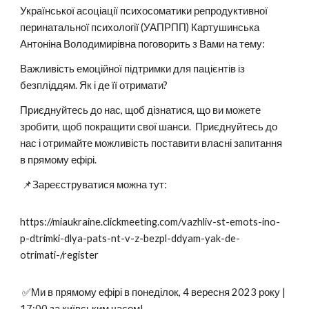
Української асоціації психосоматики репродуктивної
перинатальної психології (УАПРПП) Картушинська
Антоніна Володимирівна поговорить з Вами на тему:
Важливість емоційної підтримки для пацієнтів із
безпліддям. Як і де її отримати?
Приєднуйтесь до нас, щоб дізнатися, що ви можете
зробити, щоб покращити свої шанси. Приєднуйтесь до
нас і отримайте можливість поставити власні запитання
в прямому ефірі.
📌Зареєструватися можна тут:
https://miaukraine.clickmeeting.com/vazhliv-st-emots-ino-
p-dtrimki-dlya-pats-nt-v-z-bezpl-ddyam-yak-de-
otrimati-/register
✅Ми в прямому ефірі в понеділок, 4 вересня 2023 року |
17:00 за київським часом!