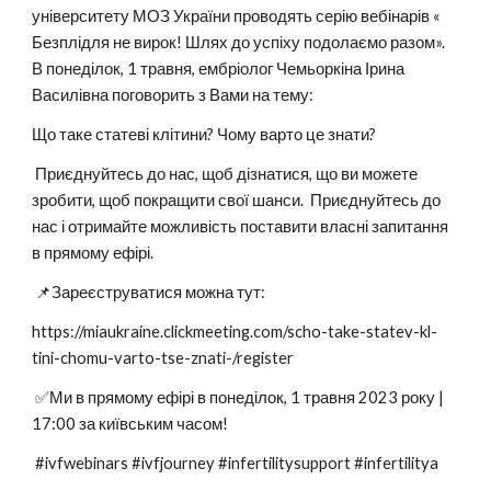
університету МОЗ України проводять серію вебінарів «
Безплідля не вирок! Шлях до успіху подолаємо разом».
В понеділок, 1 травня, ембріолог Чемьоркіна Ірина
Василівна поговорить з Вами на тему:
Що таке статеві клітини? Чому варто це знати?
Приєднуйтесь до нас, щоб дізнатися, що ви можете
зробити, щоб покращити свої шанси. Приєднуйтесь до
нас і отримайте можливість поставити власні запитання
в прямому ефірі.
📌Зареєструватися можна тут:
https://miaukraine.clickmeeting.com/scho-take-statev-kl-
tini-chomu-varto-tse-znati-/register
✅Ми в прямому ефірі в понеділок, 1 травня 2023 року |
17:00 за київським часом!
#ivfwebinars #ivfjourney #infertilitysupport #infertilitya