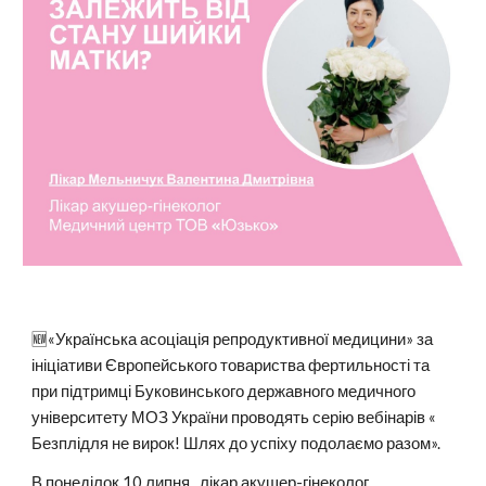
🆕«Українська асоціація репродуктивної медицини» за
ініціативи Європейського товариства фертильності та
при підтримці Буковинського державного медичного
університету МОЗ України проводять серію вебінарів «
Безплідля не вирок! Шлях до успіху подолаємо разом».
В понеділок,10 липня , лікар акушер-гінеколог