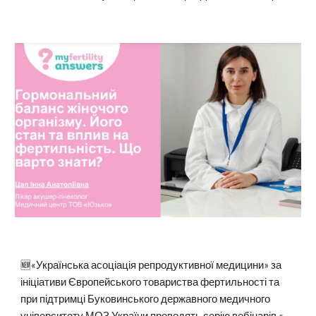
🆕«Українська асоціація репродуктивної медицини» за
ініціативи Європейського товариства фертильності та
при підтримці Буковинського державного медичного
університету МОЗ України проводять серію вебінарів «