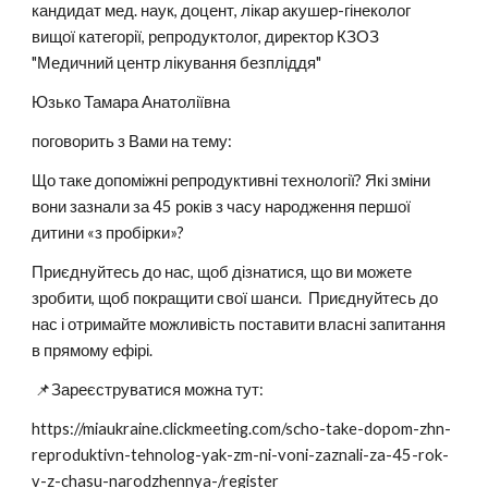
кандидат мед. наук, доцент, лікар акушер-гінеколог
вищої категорії, репродуктолог, директор КЗОЗ
"Медичний центр лікування безпліддя"
Юзько Тамара Анатоліївна
поговорить з Вами на тему:
Що таке допоміжні репродуктивні технології? Які зміни
вони зазнали за 45 років з часу народження першої
дитини «з пробірки»?
Приєднуйтесь до нас, щоб дізнатися, що ви можете
зробити, щоб покращити свої шанси. Приєднуйтесь до
нас і отримайте можливість поставити власні запитання
в прямому ефірі.
📌Зареєструватися можна тут:
https://miaukraine.clickmeeting.com/scho-take-dopom-zhn-
reproduktivn-tehnolog-yak-zm-ni-voni-zaznali-za-45-rok-
v-z-chasu-narodzhennya-/register