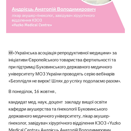
🆕«Українська асоціація репродуктивної медицини» за
ініціативи Європейського товариства фертильності та
при підтримці Буковинського державного медичного
університету МОЗ України проводять серію вебінарів
«Безплідля не вирок! Шлях до успіху подолаємо разом».
В понеділок, 16 жовтня ,
кандидат мед. наук, доцент закладу вищої освіти
кафедри акушерства та гінекології Буковинського
державного медичного університету, лікар акушер-
гінеколог, завідувач хірургічного відділення КЗОЗ «Yuzko
Medical Centre» Андрієць Анатолій Володимирович