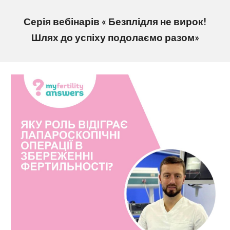
С
ері
я
вебінарів « Безплідля не вирок!
Шлях до успіху подолаємо разом»