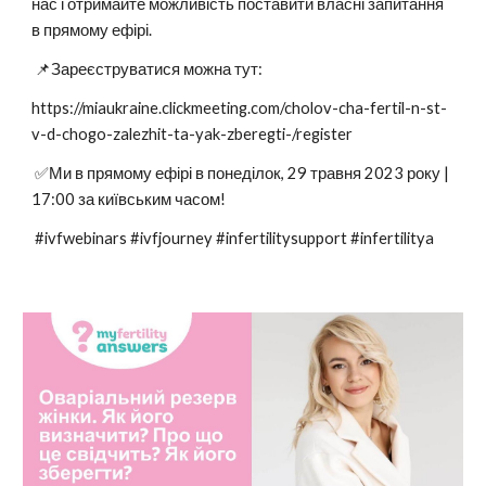
нас і отримайте можливість поставити власні запитання
в прямому ефірі.
📌Зареєструватися можна тут:
https://miaukraine.clickmeeting.com/cholov-cha-fertil-n-st-
v-d-chogo-zalezhit-ta-yak-zberegti-/register
✅Ми в прямому ефірі в понеділок, 29 травня 2023 року |
17:00 за київським часом!
#ivfwebinars #ivfjourney #infertilitysupport #infertilitya