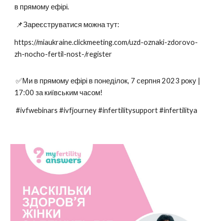
в прямому ефірі.
📌Зареєструватися можна тут:
https://miaukraine.clickmeeting.com/uzd-oznaki-zdorovo-
zh-nocho-fertil-nost-/register
✅Ми в прямому ефірі в понеділок, 7 серпня 2023 року |
17:00 за київським часом!
#ivfwebinars #ivfjourney #infertilitysupport #infertilitya