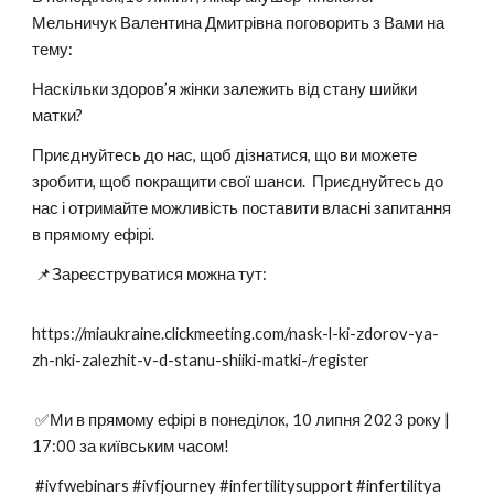
Мельничук Валентина Дмитрівна поговорить з Вами на
тему:
Наскільки здоров’я жінки залежить від стану шийки
матки?
Приєднуйтесь до нас, щоб дізнатися, що ви можете
зробити, щоб покращити свої шанси. Приєднуйтесь до
нас і отримайте можливість поставити власні запитання
в прямому ефірі.
📌Зареєструватися можна тут:
https://miaukraine.clickmeeting.com/nask-l-ki-zdorov-ya-
zh-nki-zalezhit-v-d-stanu-shiiki-matki-/register
✅Ми в прямому ефірі в понеділок, 10 липня 2023 року |
17:00 за київським часом!
#ivfwebinars #ivfjourney #infertilitysupport #infertilitya