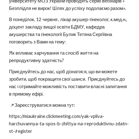
університету МОЗ України проводять серію вебінарів «
Безплідля не вирок! Шлях до успіху подолаємо разом».
В понеділок, 12 червня , лікар акушер-гінеколог, к.мед.н.,
доцент закладу вищої освіти БДМУ, кафедра
акушерства та гінекології Булик Тетяна Сергіївна
поговорить з Вами на тему:
Як впливає харчування та спосіб життя на
репродуктивну здатність?
Приєднуйтесь до нас, щоб дізнатися, що ви можете
зробити, щоб покращити свої шанси. Приєднуйтесь до
нас і отримайте можливість поставити власні запитання
в прямому ефірі.
📌Зареєструватися можна тут:
https://miaukraine.clickmeeting.com/yak-vpliva-
harchuvannya-ta-spos-b-zhittya-na-reproduktivnu-zdatn-
st-/register