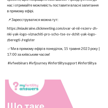
нас і отримайте можливість поставити власні запитання
в прямому ефірі.
📌Зареєструватися можна тут:
https://miaukraine.clickmeeting.com/ovar-al-nii-rezerv-zh-
nki-yak-iogo-viznachiti-pro-scho-tse-sv-dchit-yak-iogo-
zberegti-/register
✅Ми в прямому ефірі в понеділок, 15 травня 2023 року |
17:00 за київським часом!
#ivfwebinars #ivfjourney #infertilitysupport #infertilitya