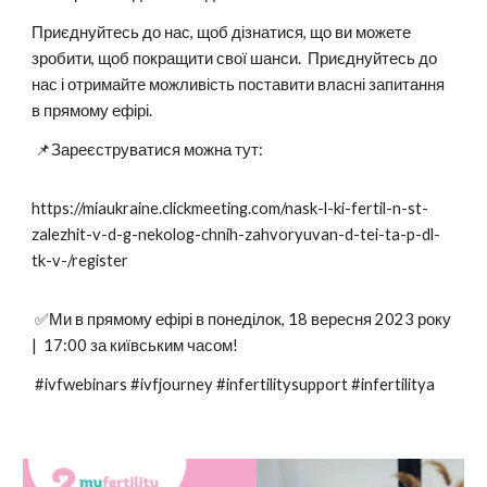
Приєднуйтесь до нас, щоб дізнатися, що ви можете
зробити, щоб покращити свої шанси. Приєднуйтесь до
нас і отримайте можливість поставити власні запитання
в прямому ефірі.
📌Зареєструватися можна тут:
https://miaukraine.clickmeeting.com/nask-l-ki-fertil-n-st-
zalezhit-v-d-g-nekolog-chnih-zahvoryuvan-d-tei-ta-p-dl-
tk-v-/register
✅Ми в прямому ефірі в понеділок, 18 вересня 2023 року
| 17:00 за київським часом!
#ivfwebinars #ivfjourney #infertilitysupport #infertilitya