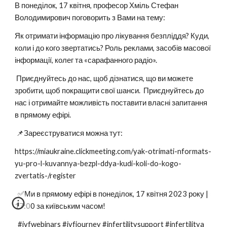
В понеділок, 17 квітня, професор Хміль Стефан
Володимирович поговорить з Вами на тему:
Як отримати інформацію про лікування безпліддя? Куди,
коли і до кого звертатись? Роль реклами, засобів масової
інформації, колег та «сарафанного радіо».
Приєднуйтесь до нас, щоб дізнатися, що ви можете
зробити, щоб покращити свої шанси. Приєднуйтесь до
нас і отримайте можливість поставити власні запитання
в прямому ефірі.
📌Зареєструватися можна тут:
https://miaukraine.clickmeeting.com/yak-otrimati-nformats-
yu-pro-l-kuvannya-bezpl-ddya-kudi-koli-do-kogo-
zvertatis-/register
✅Ми в прямому ефірі в понеділок, 17 квітня 2023 року |
17:00 за київським часом!
#ivfwebinars #ivfjourney #infertilitysupport #infertilitya