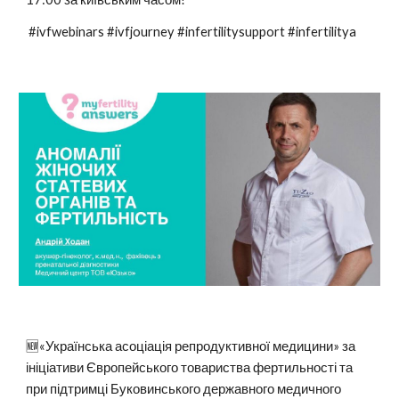
#ivfwebinars #ivfjourney #infertilitysupport #infertilitya
🆕«Українська асоціація репродуктивної медицини» за
ініціативи Європейського товариства фертильності та
при підтримці Буковинського державного медичного